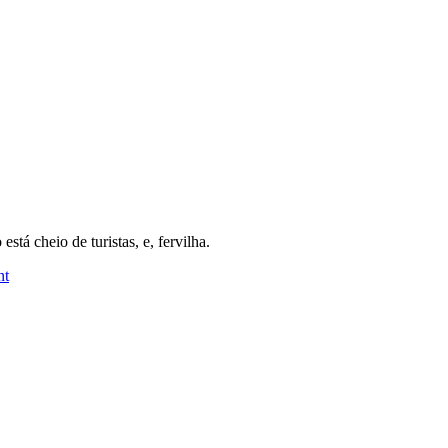
stá cheio de turistas, e, fervilha.
on
nt
A
Inbicta