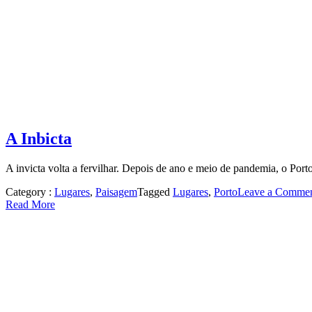
A Inbicta
A invicta volta a fervilhar. Depois de ano e meio de pandemia, o Porto e
Category :
Lugares
,
Paisagem
Tagged
Lugares
,
Porto
Leave a Comme
Read More