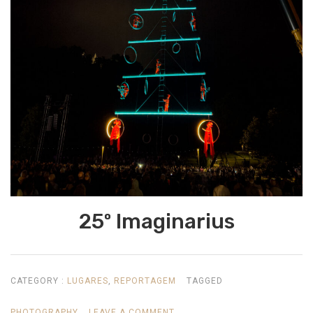
25º Imaginarius
CATEGORY :
LUGARES
,
REPORTAGEM
TAGGED
ON
PHOTOGRAPHY
LEAVE A COMMENT