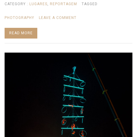
CATEGORY :
LUGARES
,
REPORTAGEM
TAGGED
ON
PHOTOGRAPHY
LEAVE A COMMENT
SERRALVES
READ MORE