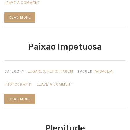
ON
LEAVE A COMMENT
CAMINHOS
READ MORE
LENDÁRIOS
Paixão Impetuosa
CATEGORY :
LUGARES
,
REPORTAGEM
TAGGED
PAISAGEM
,
ON
PHOTOGRAPHY
LEAVE A COMMENT
PAIXÃO
READ MORE
IMPETUOSA
Plenitude