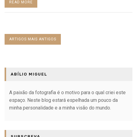
MEMÓRIAS
READ MORE
Navegação
ARTIGOS MAIS ANTIGOS
de
artigos
ABÍLIO MIGUEL
A paixão da fotografia é o motivo para o qual criei este
espaço. Neste blog estará espelhada um pouco da
minha personalidade e a minha visão do mundo.
SUBSCREVA