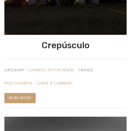
Crepúsculo
CATEGORY :
LUGARES
,
REPORTAGEM
TAGGED
ON
PHOTOGRAPHY
LEAVE A COMMENT
CREPÚSCULO
READ MORE