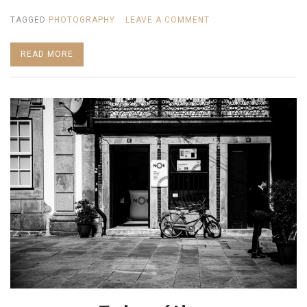
ON
TAGGED
PHOTOGRAPHY
LEAVE A COMMENT
NA
READ MORE
HISTÓRIA
DE
UMA
CIDADE