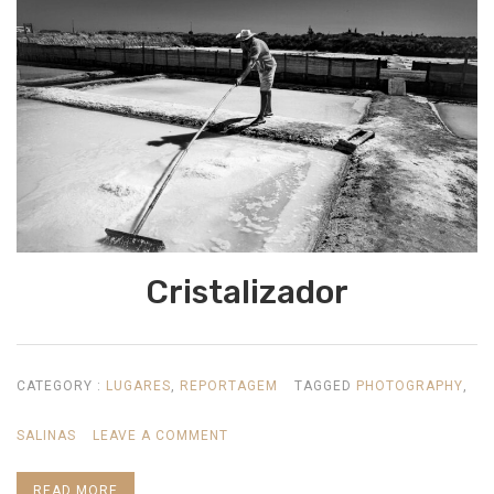
Cristalizador
CATEGORY :
LUGARES
,
REPORTAGEM
TAGGED
PHOTOGRAPHY
,
ON
SALINAS
LEAVE A COMMENT
CRISTALIZADOR
READ MORE