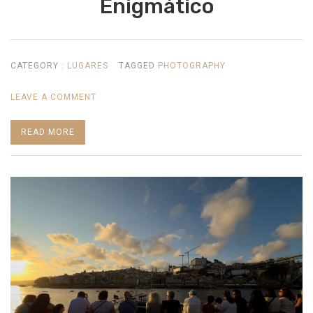
Enigmático
CATEGORY :
LUGARES
TAGGED
PHOTOGRAPHY
ON
LEAVE A COMMENT
ENIGMÁTICO
READ MORE