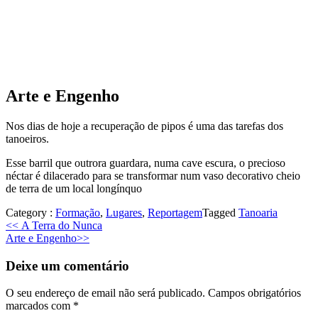
Arte e Engenho
Nos dias de hoje a recuperação de pipos é uma das tarefas dos
tanoeiros.
Esse barril que outrora guardara, numa cave escura, o precioso
néctar é dilacerado para se transformar num vaso decorativo cheio
de terra de um local longínquo
Category :
Formação
,
Lugares
,
Reportagem
Tagged
Tanoaria
Previous
<<
A Terra do Nunca
Next
post:
Arte e Engenho
>>
post:
Deixe um comentário
O seu endereço de email não será publicado.
Campos obrigatórios
marcados com
*