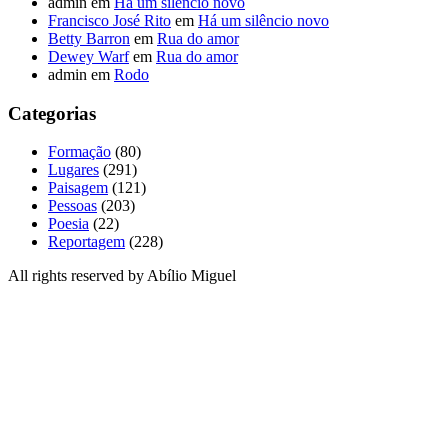
admin
em
Há um silêncio novo
Francisco José Rito
em
Há um silêncio novo
Betty Barron
em
Rua do amor
Dewey Warf
em
Rua do amor
admin
em
Rodo
Categorias
Formação
(80)
Lugares
(291)
Paisagem
(121)
Pessoas
(203)
Poesia
(22)
Reportagem
(228)
All rights reserved by Abílio Miguel