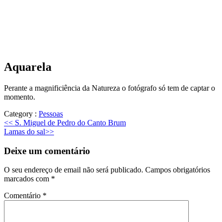
Aquarela
Perante a magnificiência da Natureza o fotógrafo só tem de captar o
momento.
Category :
Pessoas
Previous
<<
S. Miguel de Pedro do Canto Brum
Next
post:
Lamas do sal
>>
post:
Deixe um comentário
O seu endereço de email não será publicado.
Campos obrigatórios
marcados com
*
Comentário
*