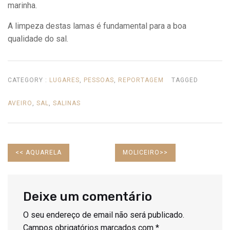
marinha.
A limpeza destas lamas é fundamental para a boa
qualidade do sal.
CATEGORY :
LUGARES
,
PESSOAS
,
REPORTAGEM
TAGGED
AVEIRO
,
SAL
,
SALINAS
PREVIOUS
NEXT
<<
AQUARELA
MOLICEIRO
>>
POST:
POST:
Deixe um comentário
O seu endereço de email não será publicado.
Campos obrigatórios marcados com
*