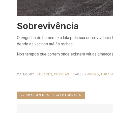
Sobrevivência
O engenho do homem e a luta pela sua sobrevivência f
desde as vacinas até às rochas.
Nos tempos que correm onde existem várias ameaças p
CATEGORY :
LUGARES
,
PESSOAS
TAGGED
AVEIRO
,
FURAD
PREVIOUS
<<
GRANDES NOMES DA FOTOGRAFIA
POST: