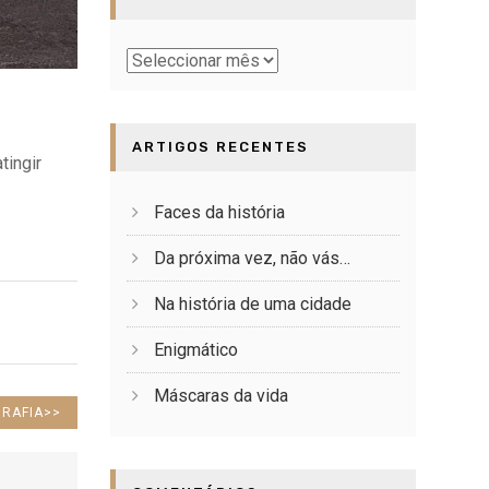
Baú
ARTIGOS RECENTES
tingir
Faces da história
Da próxima vez, não vás…
Na história de uma cidade
Enigmático
Máscaras da vida
RAFIA
>>