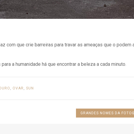
az com que crie barreiras para travar as ameaças que o podem a
ara a humanidade há que encontrar a beleza a cada minuto.
OURO
,
OVAR
,
SUN
NEXT
GRANDES NOMES DA FOTOG
POST: