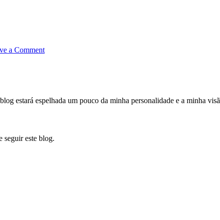
on
ve a Comment
Grandes
nomes
da
fotografia
te blog estará espelhada um pouco da minha personalidade e a minha vi
 seguir este blog.