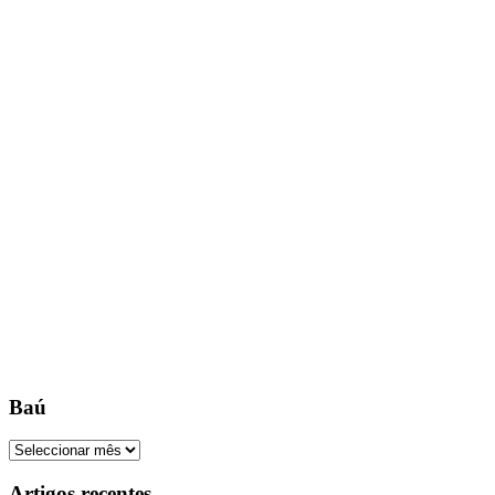
Baú
Baú
Artigos recentes