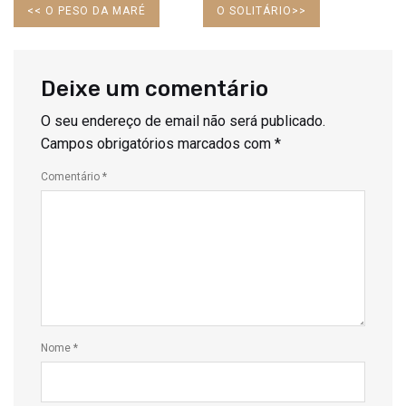
PREVIOUS
NEXT
<<
O PESO DA MARÉ
O SOLITÁRIO
>>
POST:
POST:
Deixe um comentário
O seu endereço de email não será publicado.
Campos obrigatórios marcados com
*
Comentário
*
Nome
*