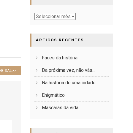
Baú
ARTIGOS RECENTES
Faces da história
Da próxima vez, não vás…
DE SAL
>>
Na história de uma cidade
Enigmático
Máscaras da vida