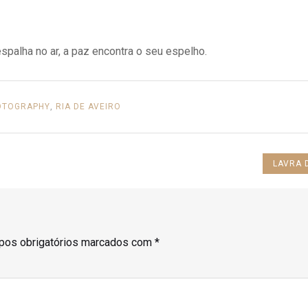
espalha no ar, a paz encontra o seu espelho.
OTOGRAPHY
,
RIA DE AVEIRO
NEXT
LAVRA 
POST:
os obrigatórios marcados com
*