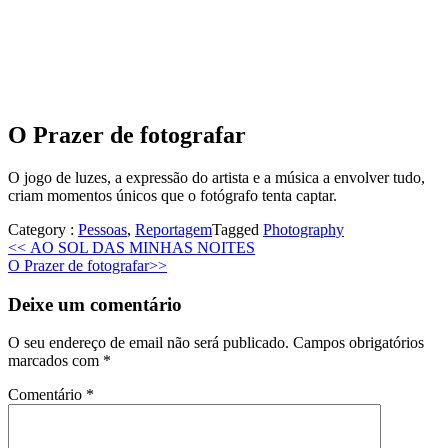
O Prazer de fotografar
O jogo de luzes, a expressão do artista e a música a envolver tudo,
criam momentos únicos que o fotógrafo tenta captar.
Category :
Pessoas
,
Reportagem
Tagged
Photography
Previous
<<
AO SOL DAS MINHAS NOITES
Next
post:
O Prazer de fotografar
>>
post:
Deixe um comentário
O seu endereço de email não será publicado.
Campos obrigatórios
marcados com
*
Comentário
*