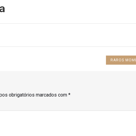
a
NEXT
RAROS MOM
POST:
os obrigatórios marcados com
*