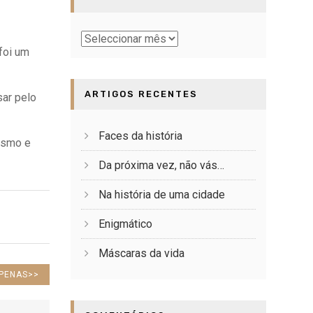
Baú
foi um
ARTIGOS RECENTES
sar pelo
Faces da história
bismo e
Da próxima vez, não vás…
Na história de uma cidade
Enigmático
Máscaras da vida
APENAS
>>