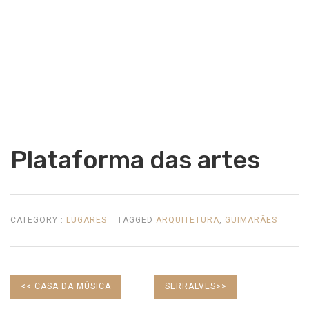
Plataforma das artes
CATEGORY :
LUGARES
TAGGED
ARQUITETURA
,
GUIMARÂES
PREVIOUS
NEXT
<<
CASA DA MÚSICA
SERRALVES
>>
POST:
POST: