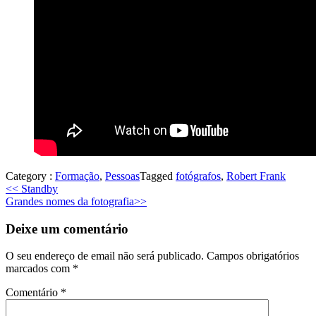
Category :
Formação
,
Pessoas
Tagged
fotógrafos
,
Robert Frank
Previous
<<
Standby
Next
post:
Grandes nomes da fotografia
>>
post:
Deixe um comentário
O seu endereço de email não será publicado.
Campos obrigatórios
marcados com
*
Comentário
*