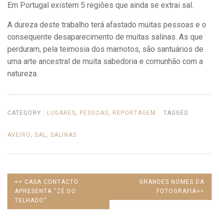
Em Portugal existem 5 regiões que ainda se extrai sal.
A dureza deste trabalho terá afastado muitas pessoas e o
consequente desaparecimento de muitas salinas. As que
perduram, pela teimosia dos marnotos, são santuários de
uma arte ancestral de muita sabedoria e comunhão com a
natureza.
CATEGORY :
LUGARES
,
PESSOAS
,
REPORTAGEM
TAGGED
AVEIRO
,
SAL
,
SALINAS
PREVIOUS
NEXT
<<
CASA CONTACTO
GRANDES NOMES DA
POST:
POST:
APRESENTA “ZÉ DO
FOTOGRAFIA
>>
TELHADO”