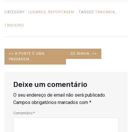
CATEGORY :
LUGARES
,
REPORTAGEM
TAGGED
TANOARIA
,
TANOEIRO
PREVIOUS
NEXT
<<
A PONTE É UMA
SÓ MINHA…
>>
POST:
POST:
PASSAGEM…
Deixe um comentário
O seu endereço de email não será publicado.
Campos obrigatórios marcados com
*
Comentário
*