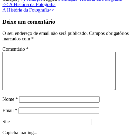
Previous
<<
A História da Fotografia
Next
post:
A História da Fotografia
>>
post:
Deixe um comentário
O seu endereço de email não será publicado.
Campos obrigatórios
marcados com
*
Comentário
*
Nome
*
Email
*
Site
Captcha loading...