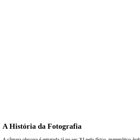
A História da Fotografia
A câmara obscura é retratada já no sec XI pelo físico, matemático ár