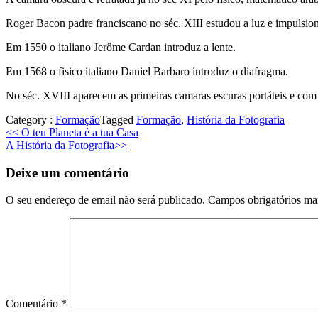
Roger Bacon padre franciscano no séc. XIII estudou a luz e impulsion
Em 1550 o italiano Jerôme Cardan introduz a lente.
Em 1568 o fisico italiano Daniel Barbaro introduz o diafragma.
No séc. XVIII aparecem as primeiras camaras escuras portáteis e com 
Category :
Formação
Tagged
Formação
,
História da Fotografia
Previous
<<
O teu Planeta é a tua Casa
Next
post:
A História da Fotografia
>>
post:
Deixe um comentário
O seu endereço de email não será publicado.
Campos obrigatórios m
Comentário
*