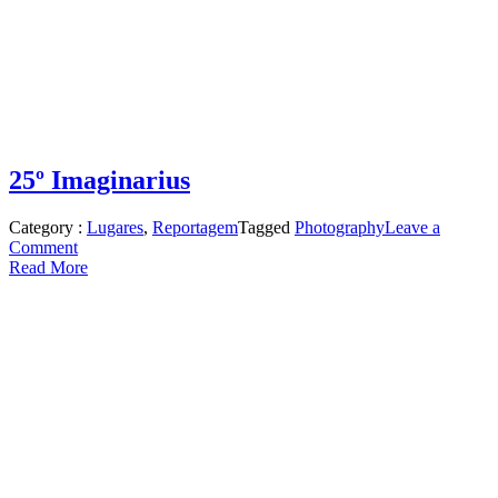
25º Imaginarius
Category :
Lugares
,
Reportagem
Tagged
Photography
Leave a
on
Comment
25º
Read More
Imaginarius