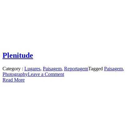
Plenitude
Category :
Lugares
,
Paisagem
,
Reportagem
Tagged
Paisagem
,
on
Photography
Leave a Comment
Plenitude
Read More