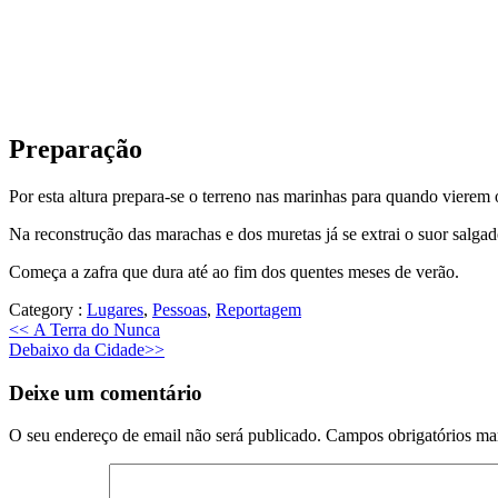
Preparação
Por esta altura prepara-se o terreno nas marinhas para quando vierem o
Na reconstrução das marachas e dos muretas já se extrai o suor salga
Começa a zafra que dura até ao fim dos quentes meses de verão.
Category :
Lugares
,
Pessoas
,
Reportagem
Previous
<<
A Terra do Nunca
Next
post:
Debaixo da Cidade
>>
post:
Deixe um comentário
O seu endereço de email não será publicado.
Campos obrigatórios m